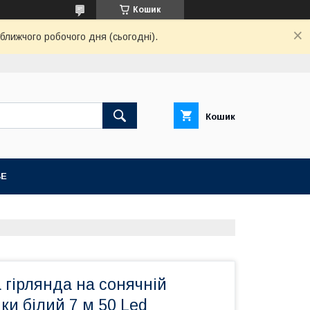
Кошик
ближчого робочого дня (сьогодні).
Кошик
BE
 гірлянда на сонячній
ки білий 7 м 50 Led