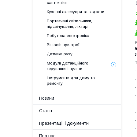
сантехніки
Кухонні аксесуари та гаджети
Портативні світильники,
підсвічування, ліхтарі
Побутова електроніка
У
Blutooth пристрої
а
Датчики руху
з
Т
Модулі дістанційного
керування і пульти
Інструменти для дому та
·
ремонту
Новини
·
Статті
·
Презентації і документи
·
Про нас
·