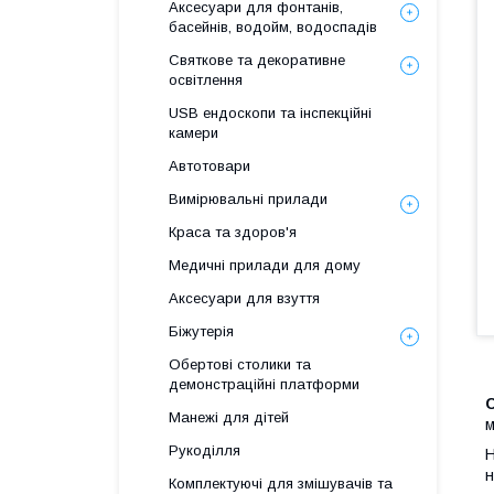
Аксесуари для фонтанів,
басейнів, водойм, водоспадів
Святкове та декоративне
освітлення
USB ендоскопи та інспекційні
камери
Автотовари
Вимірювальні прилади
Краса та здоров'я
Медичні прилади для дому
Аксесуари для взуття
Біжутерія
Обертові столики та
демонстраційні платформи
С
Манежі для дітей
м
Рукоділля
Н
Комплектуючі для змішувачів та