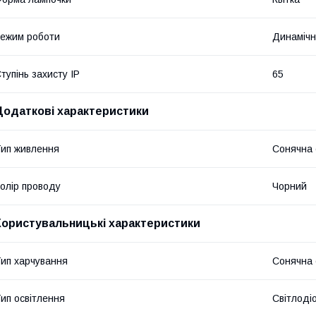
ежим роботи
Динаміч
тупінь захисту IP
65
Додаткові характеристики
ип живлення
Сонячна 
олір проводу
Чорний
Користувальницькі характеристики
ип харчування
Сонячна 
ип освітлення
Світлоді