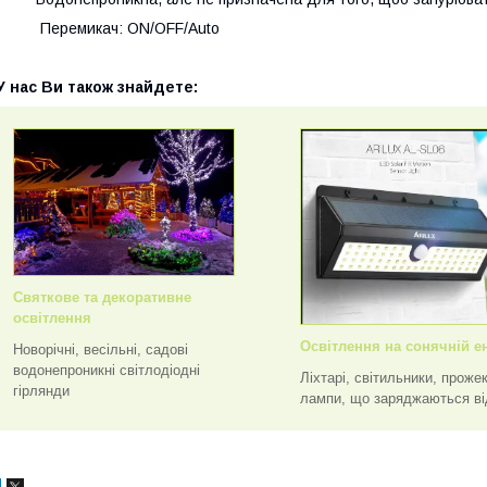
· Перемикач: ON/OFF/Auto
 нас Ви також знайдете:
Святкове та декоративне
освітлення
Освітлення на сонячній ен
Новорічні, весільні, садові
водонепроникні світлодіодні
Ліхтарі, світильники, проже
гірлянди
лампи, що заряджаються ві