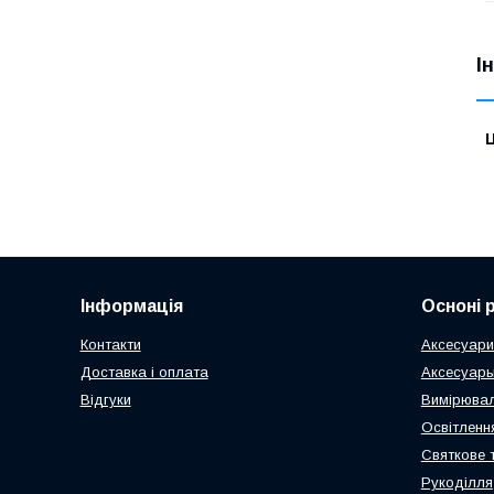
І
Ц
Інформація
Осноні 
Контакти
Аксесуари
Доставка і оплата
Аксесуары
Відгуки
Вимірювал
Освітлення
Святкове 
Рукоділля