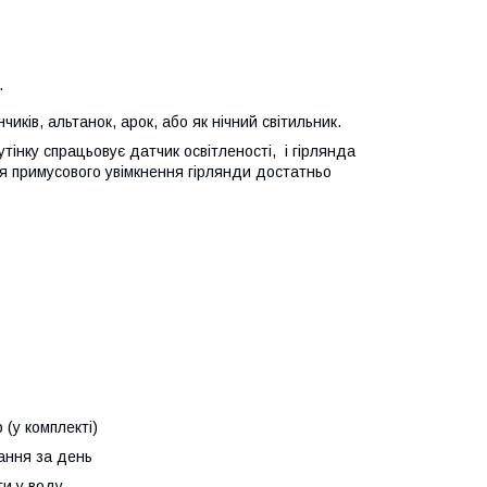
и.
иків, альтанок, арок, або як нічний світильник.
інку спрацьовує датчик освітленості, і гірлянда
ля примусового увімкнення гірлянди достатньо
(у комплекті)
ання за день
и у воду