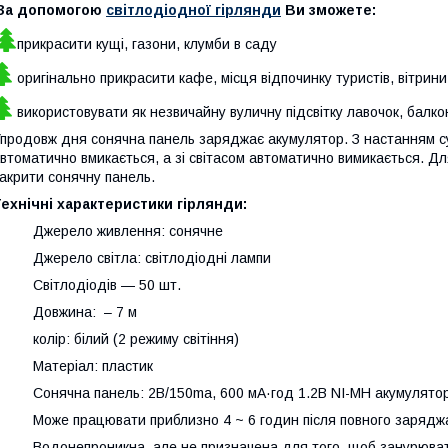
За допомогою
світлодіодної гірлянди
Ви зможете:
прикрасити кущі, газони, клумби в саду
оригінально прикрасити кафе, місця відпочинку туристів, вітрин
використовувати як незвичайну вуличну підсвітку лавочок, балконч
продовж дня сонячна панель заряджає акумулятор. З настанням сут
втоматично вмикається, а зі світасом автоматично вимикається. Д
акрити сонячну панель.
ехнічні характеристики гірлянди:
· Джерело живлення: сонячне
 Джерело світла: світлодіодні лампи
· Світлодіодів — 50 шт.
· Довжина: – 7 м
 колір: білий (2 режиму світіння)
· Матеріал: пластик
 Сонячна панель: 2В/150ma, 600 мА·год 1.2В NI-MH акумулятор 
 Може працювати приблизно 4 ~ 6 годин після повного зарядж
 Водонепроникна, але не призначена для того, щоб занурюват