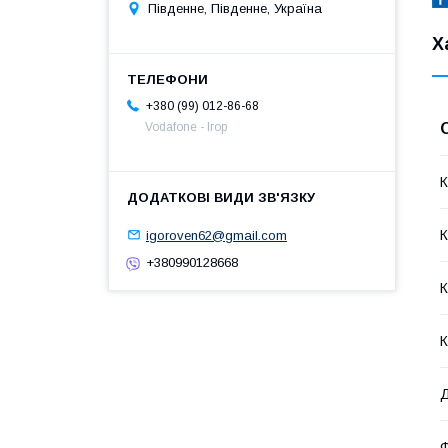
Південне, Південне, Україна
Х
+380 (99) 012-86-68
Vodafone - Ігор
К
К
igoroven62@gmail.com
+380990128668
К
К
Д
Ф