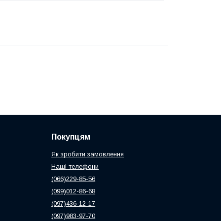
Покупцям
Як зробити замовлення
Наші телефони
(066)229-85-56
(099)012-86-68
(097)436-12-17
(097)983-97-70