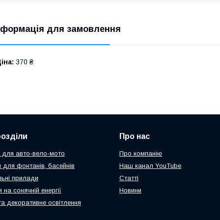
нформація для замовлення
іна:
370 ₴
розділи
Про нас
 для авто-вело-мото
Про компанію
 для фонтанів, басейнів
Наш канал YouTube
ьні прилади
Статті
 на сонячній енергії
Новини
та декоративне освітлення