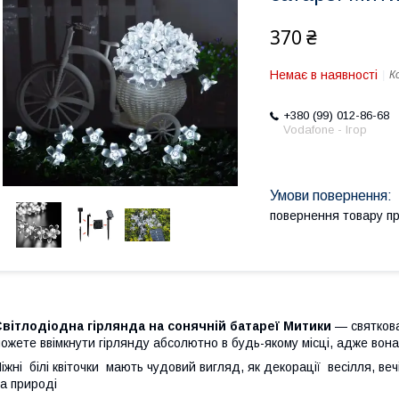
370 ₴
Немає в наявності
К
+380 (99) 012-86-68
Vodafone - Ігор
повернення товару п
вітлодіодна гірлянда на сонячній батареї Митики
— святков
ожете ввімкнути гірлянду абсолютно в будь-якому місці, адже вона
іжні білі квіточки мають чудовий вигляд, як декорації весілля, 
на природі