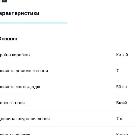
арактеристики
Основні
раїна виробник
Китай
ількість режимів світіння
7
ількість світлодіодів
50 шт.
олір світіння
Білий
овжина шнура живлення
7 м
орма лампочки
Квітка