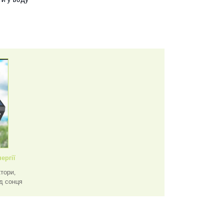
ергії
ктори,
д сонця