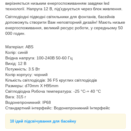
вирізняється низьким енергоспоживанням завдяки led
технології. Напруга 12 В, під'єднується через блок живлення.
Світлодіодні підводні світильники для фонтанів, басейнів
допоможуть створити Вам неповторний дизайн! Мають низьке
енергоспоживання, великий ресурс роботи, у середньому 50
000 годин.
Матеріал: ABS
Колір: синій
Вхідна напруга: 100-240В 50-60 Гц
Вихід: 12 В
Потужність: 3.5 Вт
Колір корпусу: чорний
Кількість світлодіодів: 36 F5 круглих світлодіодів
Размеры: d70mm X H95mm
Світлодіодна Робоча температура: -25 °C-+ 40 °C
Вага: 315 г
Водонепроникний: IP68
Стандартний інтерфейс: Водонепроникний Інтерфейс
10 ідей підсвічування для басейну