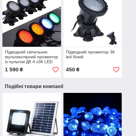
Підводний світильник
Підводний прожектор 36
мультиколірний прожектор
led білий
із пультом ДК 4 х36 LED
RGB
1 590
450
₴
₴
Подібні товари компанії