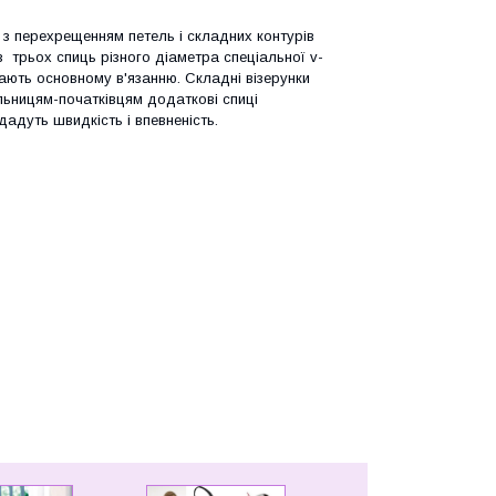
, з перехрещенням петель і складних контурів
з трьох спиць різного діаметра спеціальної v-
жають основному в'язанню. Складні візерунки
льницям-початківцям додаткові спиці
дуть швидкість і впевненість.