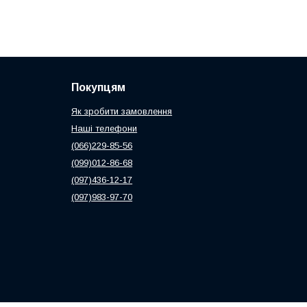
Покупцям
Як зробити замовлення
Наші телефони
(066)229-85-56
(099)012-86-68
(097)436-12-17
(097)983-97-70