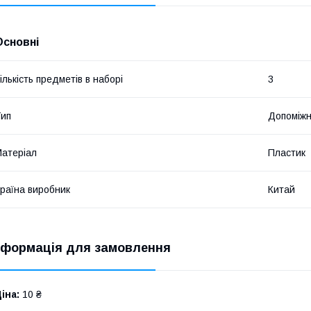
Основні
ількість предметів в наборі
3
ип
Допоміжн
атеріал
Пластик
раїна виробник
Китай
нформація для замовлення
іна:
10 ₴