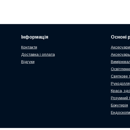
Інформація
Осноні 
Контакти
Аксесуари
Доставка і оплата
Аксесуары
Відгуки
Вимірювал
Освітлення
Святкове 
Рукоділля
Краса, здо
Розумний 
Біжутерія
Ендоскопи