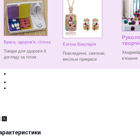
Руколе
Краса, здоров'я, гігієна
творчі
Елітна біжутерія
Товари для здоров'я й
Хендмейд
Повсякденні, святкові,
догляду за тілом
в'язання
весільні прикраси
арактеристики