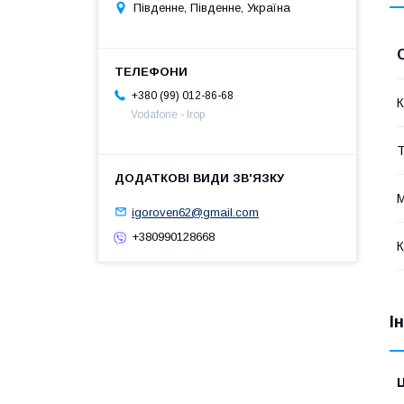
Південне, Південне, Україна
+380 (99) 012-86-68
К
Vodafone - Ігор
Т
М
igoroven62@gmail.com
+380990128668
К
І
Ц