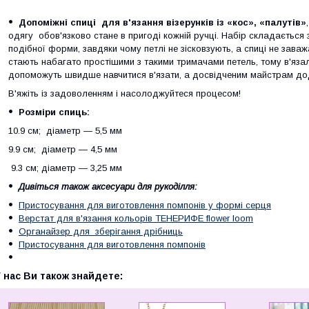
Допоміжні спиці для в'язання візерунків із «кос», «палутів»
одягу обов'язково стане в пригоді кожній ручці. Набір складається 
подібної форми, завдяки чому петлі не зісковзують, а спиці не зава
стають набагато простішими з такими тримачами петель, тому в'яза
допоможуть швидше навчитися в'язати, а досвідченим майстрам дода
В'яжіть із задоволенням і насолоджуйтеся процесом!
Розміри спиць:
10.9 см; діаметр — 5,5 мм
9.9 см; діаметр — 4,5 мм
9.3 см; діаметр — 3,25 мм
Дивіться також аксесуари для рукоділля:
Пристосування для виготовлення помпонів у формі серця
Верстат для в'язання кольорів ТЕНЕРИФЕ flower loom
Органайзер для зберігання дрібниць
Пристосування для виготовлення помпонів
 нас Ви також знайдете: