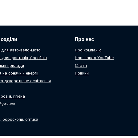
розділи
Про нас
 для авто-вело-мото
Про компанію
 для фонтанів, басейнів
Наш канал YouTube
ьні прилади
Статті
 на сонячній енергії
Новини
та декоративне освітлення
ров я, гігієна
будинок
, бороскопи, оптика