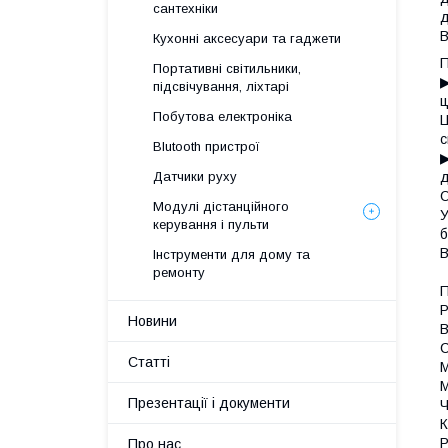
сантехніки
д
В
Кухонні аксесуари та гаджети
П
Портативні світильники,
▶
підсвічування, ліхтарі
ц
Побутова електроніка
Ц
с
Blutooth пристрої
▶
Датчики руху
д
О
Модулі дістанційного
У
керування і пульти
б
В
Інструменти для дому та
ремонту
П
Р
Новини
В
С
Статті
М
М
Презентації і документи
Ч
К
Р
Про нас