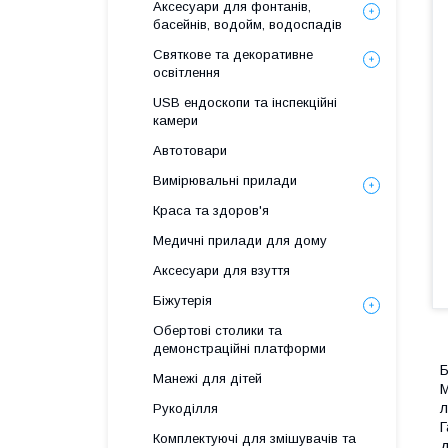
Аксесуари для фонтанів,
басейнів, водойм, водоспадів
Святкове та декоративне
освітлення
USB ендоскопи та інспекційні
камери
Автотовари
Вимірювальні прилади
Краса та здоров'я
Медичні прилади для дому
Аксесуари для взуття
Біжутерія
Обертові столики та
демонстраційні платформи
Б
Манежі для дітей
М
л
Рукоділля
Г
Комплектуючі для змішувачів та
д