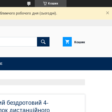
Кошик
ближчого робочого дня (сьогодні).
Кошик
BE
ий бездротовий 4-
лок дистанційного