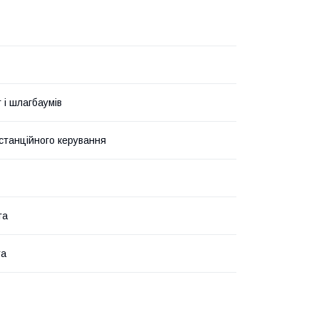
 і шлагбаумів
станційного керування
та
та