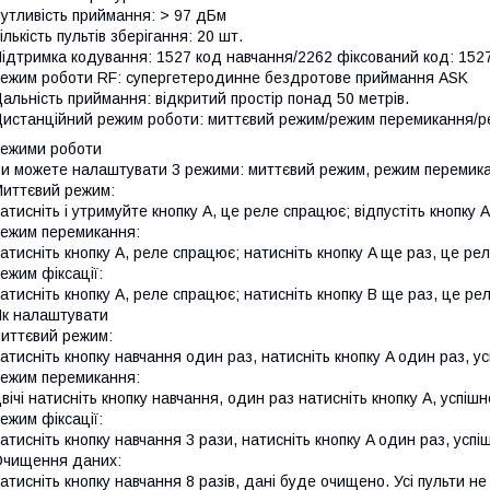
утливість приймання: > 97 дБм
ількість пультів зберігання: 20 шт.
ідтримка кодування: 1527 код навчання/2262 фіксований код: 152
ежим роботи RF: супергетеродинне бездротове приймання ASK
альність приймання: відкритий простір понад 50 метрів.
истанційний режим роботи: миттєвий режим/режим перемикання/ре
ежими роботи
и можете налаштувати 3 режими: миттєвий режим, режим перемикан
иттєвий режим:
атисніть і утримуйте кнопку A, це реле спрацює; відпустіть кнопку 
ежим перемикання:
атисніть кнопку A, реле спрацює; натисніть кнопку A ще раз, це ре
ежим фіксації:
атисніть кнопку A, реле спрацює; натисніть кнопку B ще раз, це ре
к налаштувати
иттєвий режим:
атисніть кнопку навчання один раз, натисніть кнопку A один раз, ус
ежим перемикання:
вічі натисніть кнопку навчання, один раз натисніть кнопку A, успішн
ежим фіксації:
атисніть кнопку навчання 3 рази, натисніть кнопку A один раз, успі
чищення даних:
атисніть кнопку навчання 8 разів, дані буде очищено. Усі пульти н