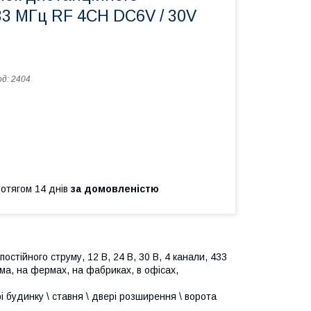
33 МГц RF 4CH DC6V / 30V
од:
2404
ротягом 14 днів
за домовленістю
стійного струму, 12 В, 24 В, 30 В, 4 канали, 433
ма, на фермах, на фабриках, в офісах,
і будинку \ ставня \ двері розширення \ ворота