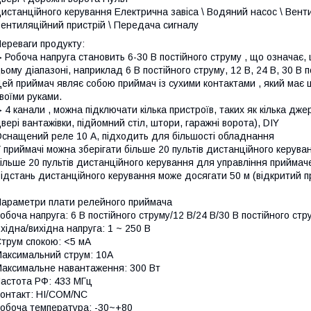
истанційного керування Електрична завіса \ Водяний насос \ Венти
ентиляційний пристрій \ Передача сигналу
ереваги продукту:
 Робоча напруга становить 6-30 В постійного струму , що означає,
ьому діапазоні, наприклад 6 В постійного струму, 12 В, 24 В, 30 В п
ей приймач являє собою приймач із сухими контактами , який має 
воїми руками.
 4 канали , можна підключати кілька пристроїв, таких як кілька дж
вері вантажівки, підйомний стіл, штори, гаражні ворота), DIY
снащений реле 10 А, підходить для більшості обладнання
 приймачі можна зберігати більше 20 пультів дистанційного керув
ільше 20 пультів дистанційного керування для управління приймач
ідстань дистанційного керування може досягати 50 м (відкритий пр
араметри плати релейного приймача
обоча напруга: 6 В постійного струму/12 В/24 В/30 В постійного стр
хідна/вихідна напруга: 1 ~ 250 В
трум спокою: <5 мА
аксимальний струм: 10А
аксимальне навантаження: 300 Вт
астота РФ: 433 МГц
онтакт: НІ/COM/NC
обоча температура: -30~+80