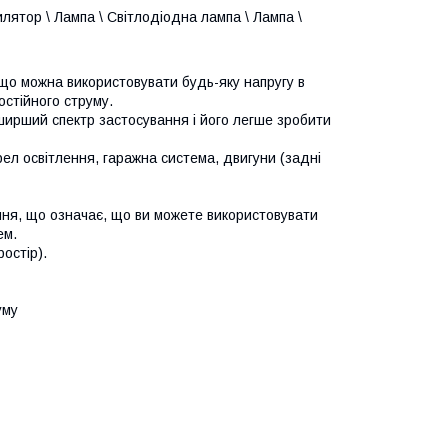
лятор \ Лампа \ Світлодіодна лампа \ Лампа \
 що можна використовувати будь-яку напругу в
остійного струму.
ширший спектр застосування і його легше зробити
ерел освітлення, гаражна система, двигуни (задні
ання, що означає, що ви можете використовувати
ем.
остір).
уму