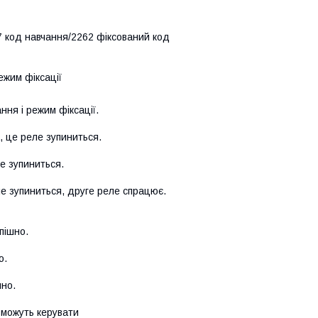
7 код навчання/2262 фіксований код
жим фіксації
ня і режим фіксації.
A, це реле зупиниться.
ле зупиниться.
ле зупиниться, друге реле спрацює.
пішно.
о.
шно.
е можуть керувати