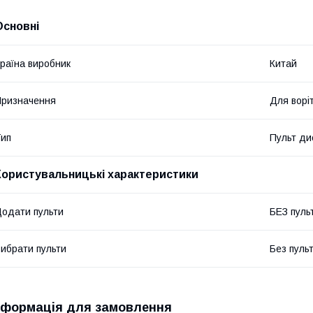
Основні
раїна виробник
Китай
ризначення
Для воріт
ип
Пульт ди
Користувальницькі характеристики
одати пульти
БЕЗ пуль
ибрати пульти
Без пуль
нформація для замовлення