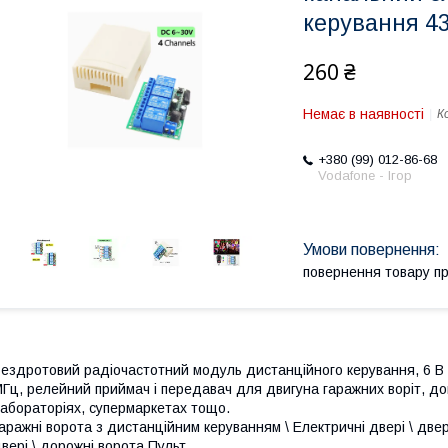
керування 4
260 ₴
Немає в наявності
К
+380 (99) 012-86-68
Vodafone - Ігор
повернення товару п
ездротовий радіочастотний модуль дистанційного керування, 6 В по
Гц, релейний приймач і передавач для двигуна гаражних воріт, до
абораторіях, супермаркетах тощо.
аражні ворота з дистанційним керуванням \ Електричні двері \ двер
вері \ дорожні ворота Пульт