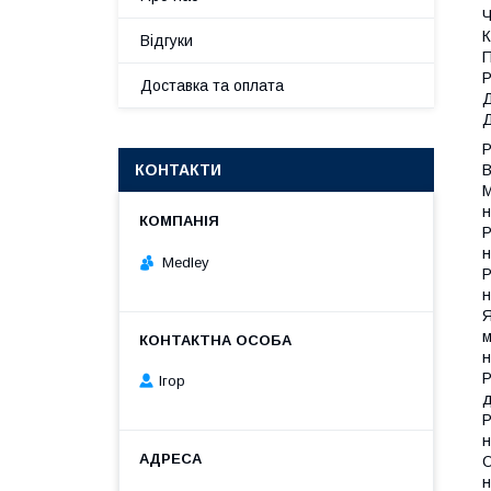
Ч
К
Відгуки
П
Р
Доставка та оплата
Д
Д
Р
КОНТАКТИ
В
М
н
Р
н
Medley
Р
н
Я
м
н
Р
Ігор
д
Р
н
О
н