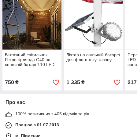
Вінтажний світильник
Ліхтар на сонячній батареї
Пере
Ретро гірлянда G40 на
для флагштоку, газону
LED
сонячній батареї 10 LED
соня
ламп
750
1 335
217
₴
₴
Про нас
100% позитивних з 405 відгуків за рік
Працює з 01.07.2013
м. Південне