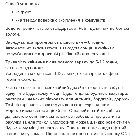
Спосіб установки:
-в грунт
-на тверду поверхню (кріплення в комплекті)
Водонепроникність за стандартами IP65 - вуличний не боїться
вологи.
Заряджається протягом світлового дня – 8 годин.
Автоматично включається із заходом сонця, в сутінках
полум'я оживає в красивій різьбленій ограновуванні.
Тривалість свічення після повного заряду до 5-12 годин,
залежно від погоди.
Усередині знаходяться LED лампи, які створюють ефект
горіння факела.
Яскраве свічення і незвичайний дизайн створять незабутні
відчуття в будь-якому місці - будь то дача, будинок, квартира,
ресторан. Ідеально підходять для квітників, бордюрів, доріжок.
Такі ліхтарі висвітлюватимуть ваш сад незрівнянним
мерехтливим світлом цілий рік. Створюйте свій дизайн за
допомогою сонячних світильників і забудьте про дроти та
рахунки за електрику. Смолоскипи можна швидко розмістити у
будь-якому місці вашого саду. Просто вставте ландшафтний
світильник у землю. Після встановлення натисніть кнопку ON і