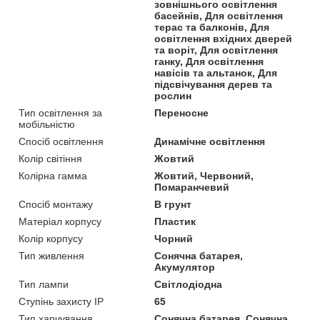
зовнішнього освітлення
басейнів, Для освітлення
терас та балконів, Для
освітлення вхідних дверей
та воріт, Для освітлення
ганку, Для освітлення
навісів та альтанок, Для
підсвічування дерев та
рослин
Тип освітлення за
Переносне
мобільністю
Спосіб освітлення
Динамічне освітлення
Колір світіння
Жовтий
Колірна гамма
Жовтий, Червоний,
Помаранчевий
Спосіб монтажу
В грунт
Матеріал корпусу
Пластик
Колір корпусу
Чорний
Тип живлення
Сонячна батарея,
Акумулятор
Тип лампи
Світлодіодна
Ступінь захисту IP
65
Тип харчування
Сонячна батарея, Сонячна