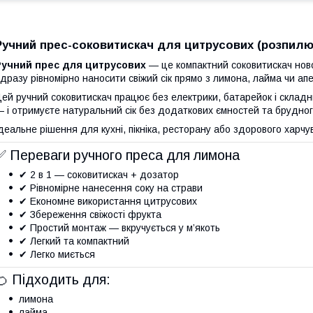
Ручний прес-соковитискач для цитрусових (розпилю
Ручний прес для цитрусових
— це компактний соковитискач нов
дразу рівномірно наносити свіжий сік прямо з лимона, лайма чи ап
ей ручний соковитискач працює без електрики, батарейок і складни
 і отримуєте натуральний сік без додаткових ємностей та брудног
деальне рішення для кухні, пікніка, ресторану або здорового харч
✅ Переваги ручного преса для лимона
✔ 2 в 1 — соковитискач + дозатор
✔ Рівномірне нанесення соку на страви
✔ Економне використання цитрусових
✔ Збереження свіжості фрукта
✔ Простий монтаж — вкручується у м’якоть
✔ Легкий та компактний
✔ Легко миється
🍊 Підходить для:
лимона
лайма