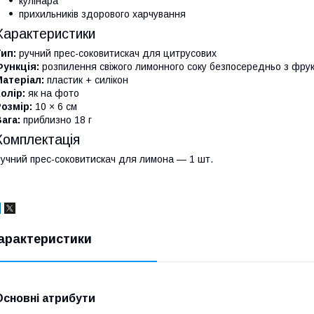
кулінара
прихильників здорового харчування
Характеристики
ип:
ручний прес-соковитискач для цитрусових
ункція:
розпилення свіжого лимонного соку безпосередньо з фру
атеріал:
пластик + силікон
олір:
як на фото
озмір:
10 × 6 см
ага:
приблизно 18 г
Комплектація
учний прес-соковитискач для лимона — 1 шт.
арактеристики
Основні атрибути