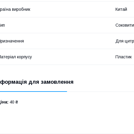
раїна виробник
Китай
ип
Соковити
ризначення
Для цитр
атеріал корпусу
Пластик
нформація для замовлення
іна:
40 ₴