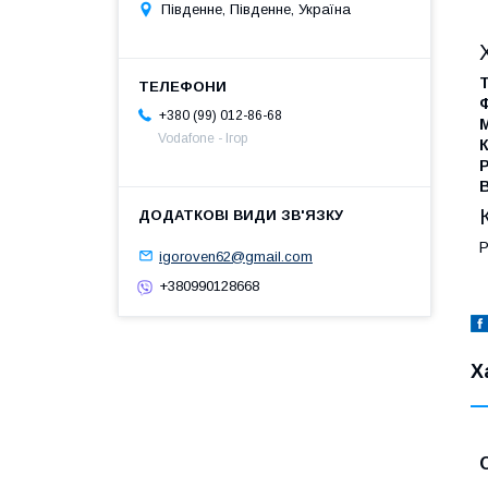
Південне, Південне, Україна
Т
Ф
+380 (99) 012-86-68
М
Vodafone - Ігор
К
Р
В
Р
igoroven62@gmail.com
+380990128668
Х