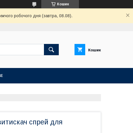
Кошик
ижчого робочого дня (завтра, 08.08).
Кошик
BE
витискач спрей для