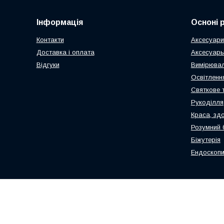
Інформація
Осноні 
Контакти
Аксесуари
Доставка і оплата
Аксесуары
Відгуки
Вимірювал
Освітлення
Святкове 
Рукоділля
Краса, здо
Розумний 
Біжутерія
Ендоскопи