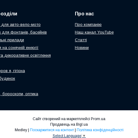
розділи
Про нас
 для авто-вело-мото
Про компанію
 для фонтанів, басейнів
Наш канал YouTube
ьні прилади
Статті
 на сонячній енергії
Новини
та декоративне освітлення
ров я, гігієна
будинок
, бороскопи, оптика
Сайт створений на маркетплейсі
Prom.ua
Продавець на Bigl.ua
Medley |
Поскаржитися на контент
|
Політика конфіденційності
Select Language
▼