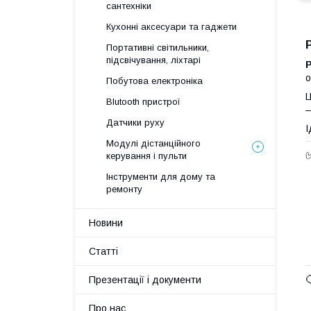
сантехніки
Кухонні аксесуари та гаджети
Портативні світильники,
підсвічування, ліхтарі
о
Побутова електроніка
Ц
Blutooth пристрої
—
Датчики руху
І
Модулі дістанційного
керування і пульти
Інструменти для дому та
ремонту
Новини
Статті
Презентації і документи
Про нас