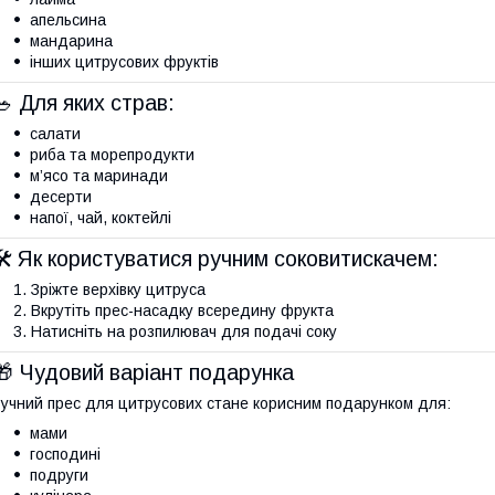
апельсина
мандарина
інших цитрусових фруктів
🥗 Для яких страв:
салати
риба та морепродукти
м’ясо та маринади
десерти
напої, чай, коктейлі
🛠 Як користуватися ручним соковитискачем:
Зріжте верхівку цитруса
Вкрутіть прес-насадку всередину фрукта
Натисніть на розпилювач для подачі соку
🎁 Чудовий варіант подарунка
учний прес для цитрусових стане корисним подарунком для:
мами
господині
подруги