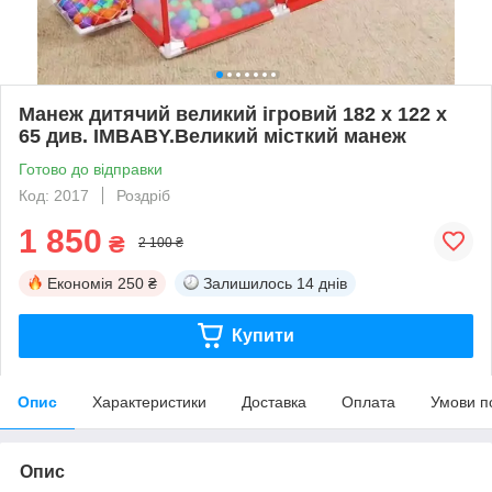
Манеж дитячий великий ігровий 182 х 122 х
65 див. IMBABY.Великий місткий манеж
Готово до відправки
Код: 2017
Роздріб
1 850
₴
2 100 ₴
Економія
250 ₴
Залишилось
14 днів
Купити
Опис
Характеристики
Доставка
Оплата
Умови п
Опис