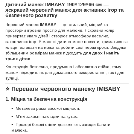
Дитячий манеж IMBABY 190×129×66 см —
яскравий червоний манеж для активних ігор та
безпечного розвитку
Червоний манеж
IMBABY
— це стильний, міцний та
просторий ігровий простір для малюків. Яскравий колір
привертає увагу дітей і створює атмосферу веселих,
захопливих ігор. У манежі дитина може повзати, триматися за
кільця, вставати на ніжки та робити свої перші кроки. Завдяки
збільшеним розмірам манеж підходить
для двох і навіть
трьох діток
.
Конструкція безпечна, продумана і абсолютно стійка, тому
манеж підходить як для домашнього використання, так і для
вулиці.
⭐
Переваги червоного манежу IMBABY
1. Міцна та безпечна конструкція
Металева рама високої міцності.
М’які захисні накладки на кутах.
Прозорі бокові стінки дозволяють завжди бачити
малюка.