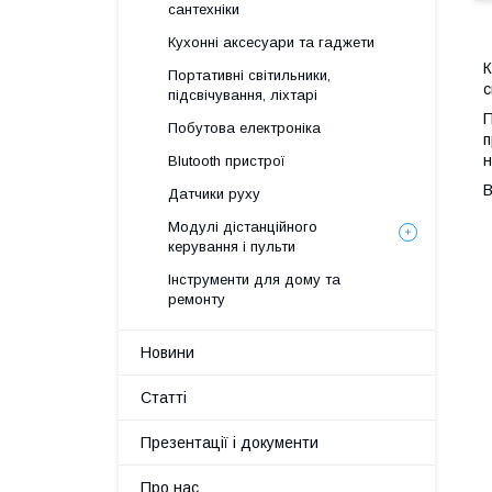
сантехніки
Кухонні аксесуари та гаджети
К
Портативні світильники,
с
підсвічування, ліхтарі
П
Побутова електроніка
п
н
Blutooth пристрої
В
Датчики руху
Модулі дістанційного
керування і пульти
Інструменти для дому та
ремонту
Новини
Статті
Презентації і документи
Про нас