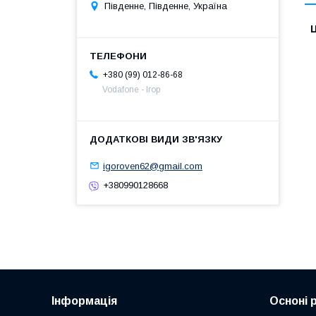
Південне, Південне, Україна
Ц
+380 (99) 012-86-68
Vodafone - Ігор
igoroven62@gmail.com
+380990128668
Інформація
Осноні 