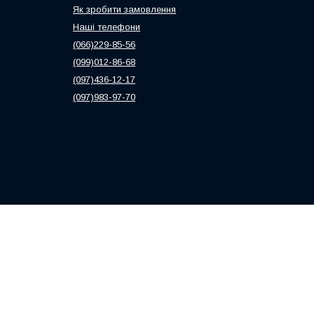
Як зробити замовлення
Наші телефони
(066)229-85-56
(099)012-86-68
(097)436-12-17
(097)983-97-70