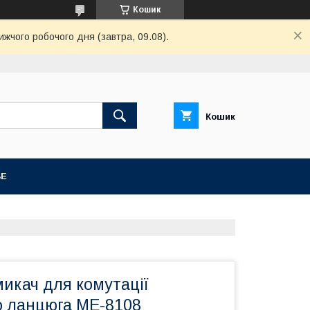
Кошик
ижчого робочого дня (завтра, 09.08).
Кошик
BE
икач для комутації
о ланцюга ME-8108