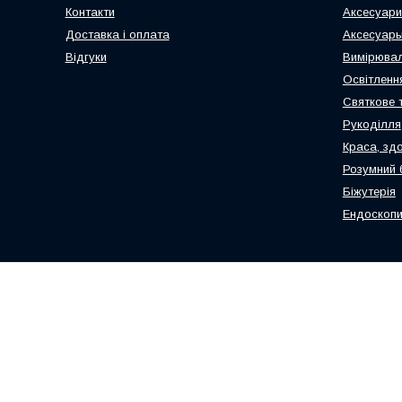
Контакти
Аксесуари
Доставка і оплата
Аксесуары
Відгуки
Вимірювал
Освітлення
Святкове 
Рукоділля
Краса, здо
Розумний 
Біжутерія
Ендоскопи