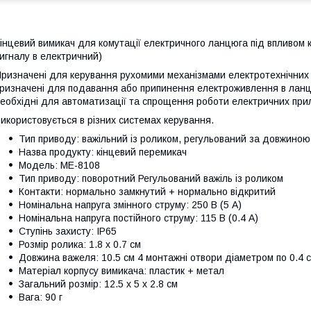
інцевий вимикач для комутації електричного ланцюга під впливом 
игналу в електричний)
ризначені для керування рухомими механізмами електротехнічних п
ризначені для подавання або припинення електроживлення в ланцю
еобхідні для автоматизації та спрощення роботи електричних при
икористовується в різних системах керування.
Тип приводу: важільний із роликом, регульований за довжино
Назва продукту: кінцевий перемикач
Модель: ME-8108
Тип приводу: поворотний Регульований важіль із роликом
Контакти: нормально замкнутий + нормально відкритий
Номінальна напруга змінного струму: 250 В (5 А)
Номінальна напруга постійного струму: 115 В (0.4 А)
Ступінь захисту: IP65
Розмір ролика: 1.8 х 0.7 см
Довжина важеля: 10.5 см 4 монтажні отвори діаметром по 0.4 
Матеріал корпусу вимикача: пластик + метал
Загальний розмір: 12.5 x 5 x 2.8 см
Вага: 90 г