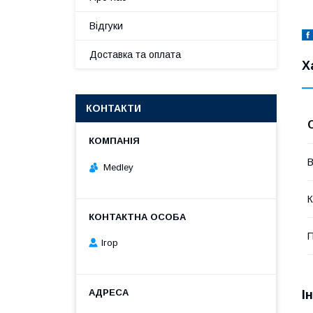
Відгуки
Доставка та оплата
Х
КОНТАКТИ
В
Medley
К
П
Ігор
І