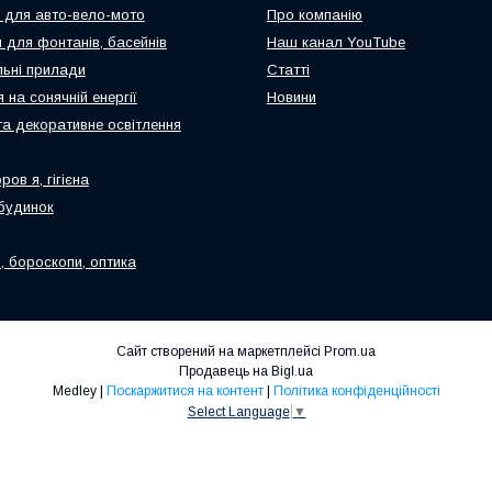
 для авто-вело-мото
Про компанію
 для фонтанів, басейнів
Наш канал YouTube
ьні прилади
Статті
 на сонячній енергії
Новини
та декоративне освітлення
ров я, гігієна
будинок
, бороскопи, оптика
Сайт створений на маркетплейсі
Prom.ua
Продавець на Bigl.ua
Medley |
Поскаржитися на контент
|
Політика конфіденційності
Select Language
▼