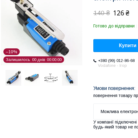
126 ₴
140 ₴
Готово до відправки
Купити
–10%
Залишилось
0
0
днів
0
0
0
0
0
0
+380 (99) 012-86-68
Vodafone - Ігор
повернення товару п
У компанії підключені
будь-який товар не п