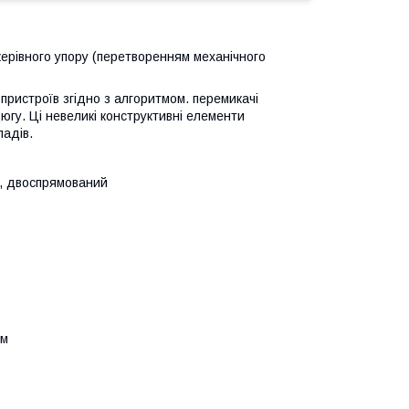
керівного упору (перетворенням механічного
ристроїв згідно з алгоритмом. перемикачі
гу. Ці невеликі конструктивні елементи
ладів.
ю, двоспрямований
см